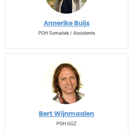
Annerike Buijs
POH Somatiek / Assistente
Bert Wijnmaalen
POH GGZ