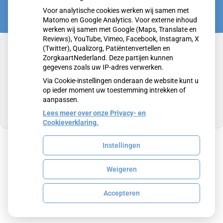
Voor analytische cookies werken wij samen met
Matomo en Google Analytics. Voor externe inhoud
werken wij samen met Google (Maps, Translate en
Reviews), YouTube, Vimeo, Facebook, Instagram, X
(Twitter), Qualizorg, Patiëntenvertellen en
ZorgkaartNederland. Deze partijen kunnen
gegevens zoals uw IP-adres verwerken.
U heeft geen toestemming gegeven voor
Via Cookie-instellingen onderaan de website kunt u
externe inhoud
die nodig is om dit te zien.
op ieder moment uw toestemming intrekken of
aanpassen.
Cookie-instellingen wijzigen
Lees meer over onze Privacy- en
Cookieverklaring.
Instellingen
Uw Zorg Online
|
Beheer
Weigeren
Privacy verklaring
|
Cookie-instellingen
|
Voorwaarden
Accepteren