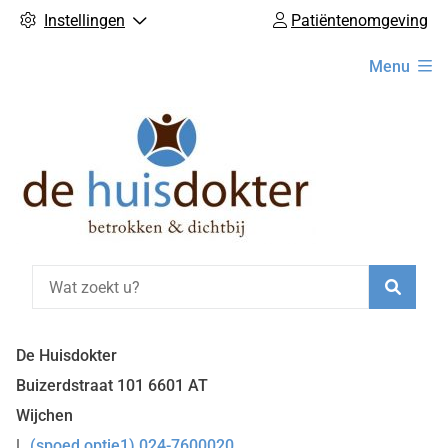
Instellingen
Patiëntenomgeving
Hoofdmenu
Menu
Zoeke
De Huisdokter
Buizerdstraat
101
6601 AT
Wijchen
(spoed optie1) 024-7600020