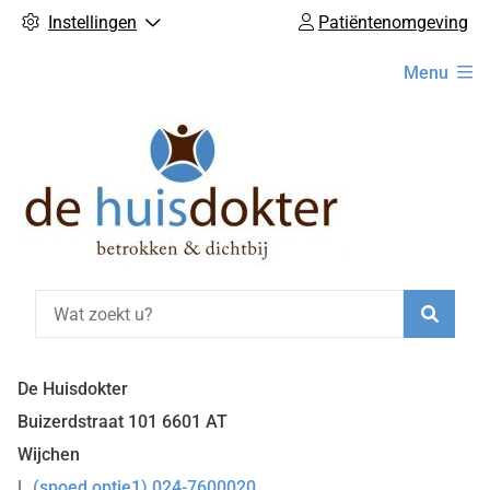
Instellingen
Patiëntenomgeving
Hoofdmenu
Menu
Zoeke
De Huisdokter
Buizerdstraat
101
6601 AT
Wijchen
(spoed optie1) 024-7600020