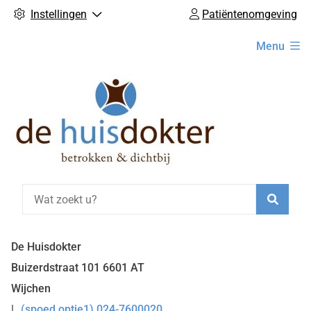
Instellingen
Patiëntenomgeving
Hoofdmenu
Menu
Zoeke
De Huisdokter
Buizerdstraat
101
6601 AT
Wijchen
(spoed optie1) 024-7600020