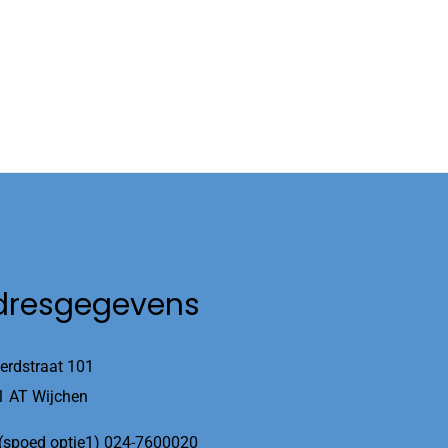
dresgegevens
erdstraat 101
1 AT Wijchen
(spoed optie1) 024-7600020