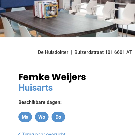
De Huisdokter
Buizerdstraat
101
6601 AT
Femke Weijers
Huisarts
Beschikbare dagen:
Ma
Wo
Do
Maandag
Woensdag
Donderdag
Terug naar overzicht