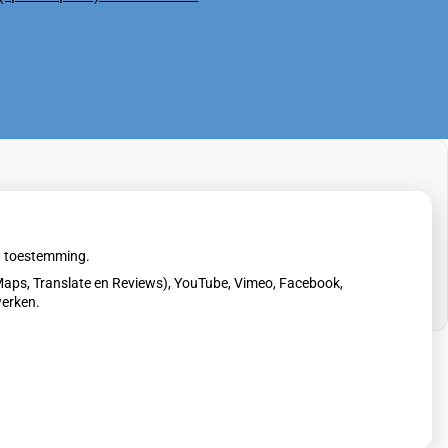
uw toestemming.
aps, Translate en Reviews), YouTube, Vimeo, Facebook,
werken.
erklaring
|
Cookie-instellingen
|
Voorwaarden