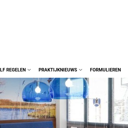
LF REGELEN
PRAKTIJKNIEUWS
FORMULIEREN
Zelf
Praktijknieuws
nu
regelen
submenu
submenu