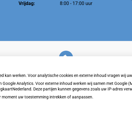
Vrijdag:
8:00 - 17:00 uur
U heeft geen toestemming gegeven voor
externe inhoud
die nodig is om dit te zien.
oed kan werken. Voor analytische cookies en externe inhoud vragen wij 
Cookie-instellingen wijzigen
 Google Analytics. Voor externe inhoud werken wij samen met Google (M
ZorgkaartNederland. Deze partijen kunnen gegevens zoals uw IP-adres ver
eder moment uw toestemming intrekken of aanpassen.
Privacy v