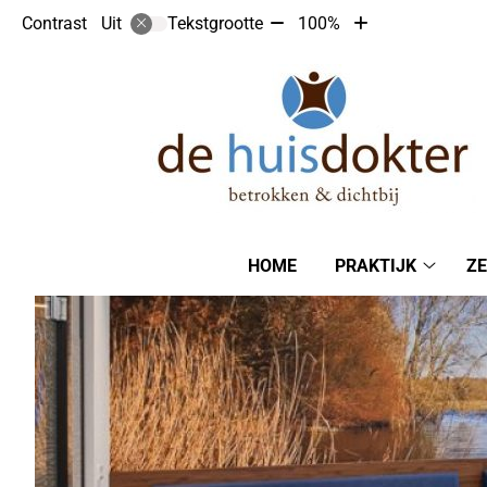
Tekst
Tekst
Contrast
Tekstgrootte
100%
Uit
verkleinen
vergroten
met
met
10%
10%
Hoofdmenu
HOME
PRAKTIJK
ZE
Praktijk
subme