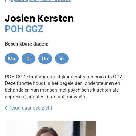
Tel:
Josien Kersten
POH GGZ
Beschikbare dagen:
Ma
Di
Do
Vr
Maandag
Dinsdag
Donderdag
Vrijdag
POH GGZ staat voor praktijkondersteuner huisarts GGZ.
Deze functie houdt in het begeleiden, ondersteunen en
behandelen van mensen met psychische klachten als
depressie, angsten, burn-out, rouw etc.
Terug naar overzicht