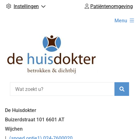
Instellingen
Patiëntenomgeving
Hoofdmenu
Menu
Zoeke
De Huisdokter
Buizerdstraat
101
6601 AT
Wijchen
(spoed optie1) 024-7600020