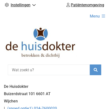
Instellingen
Patiëntenomgeving
Hoofdmenu
Menu
Zoeke
De Huisdokter
Buizerdstraat
101
6601 AT
Wijchen
(spoed optie1) 024-7600020